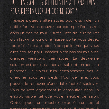
QUELLES SONT LES DIFFÉRENTES ALTERNATIVES
POUR DISSIMULER UN COFFRE-FORT ?
Il existe plusieurs alternatives pour dissimuler un
coffre-fort. Vous pouvez par exemple l’encastrer
dans un pan de mur. Il suffit juste de le recouvrir
d’un faux-mur ou d’une fausse porte. Vous devez
toutefois faire attention à ce que le mur que vous
allez creuser pour l’installer n’est pas soumis à de
grandes variations thermiques. La deuxième
solution est de le cacher au sol, notamment au
plancher. Le voleur n’ira certainement pas le
chercher sous ses pieds. Pour ce faire, vous
pouvez le recouvrir d’une dalle facile à soulever.
Vous pouvez également le camoufler dans un
endroit visible tel que votre meuble de salon.
Optez pour un meuble exposé sur lequel
personne n’imaginera de fouiller. Il est aussi à